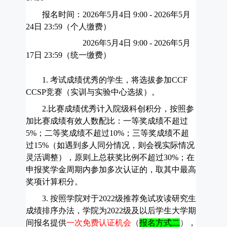
报名时间：
2026
年
5
月
4
日
9:00 - 2026
年
5
月
24
日
23:59
（个人缴费）
2026
年
5
月
4
日
9:00 - 2026
年
5
月
17
日
23:59
（统一缴费）
1.
考试成绩优秀的学生，将选拔参加
CCF
CCSP
竞赛（实训与实验中心选拔）。
2.
比赛成绩优秀计入院级科创积分，按照
参
加
比赛成绩有效人数配比：一等奖
成绩
不超过
5%
；二等奖
成绩
不超过
10%
；三等奖
成绩
不超
过
15%
（如遇到多人同分情况，
则会视
实际情况
灵活调整），原则上总获奖比例不超过
30%
；在
申报奖学金周期内参加多次认证的，取其中最高
奖项计算积分。
3.
按照学院对于
2022
级推荐免试攻读研究生
成绩排序办法，学院为
2022
级及以后学生大学期
间报名提供
一次免费认证机会
（
报名方式二
）
，