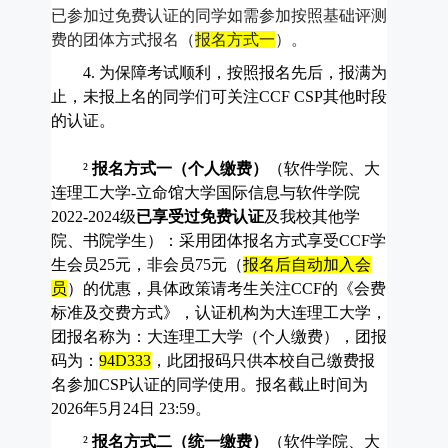
已参加过免费认证的同学如需参加按照基础评测
费的团体方式报名（
报名方式一
）。
4.
为保障考试顺利，按照报名先后，报满为
止，未报上名的同学们可关注
CCF CSP
其他时段
的认证。
²
报名方式一（个人缴费）
（软件学院、大
连理工大学
-
立命馆大学国际信息与软件学院
2022-2024
级
已享受过免费认证
及我校其他学
院、书院学生）：采用团体报名方式享受
CCF
学
生会员
25
元，非会员
75
元（
报名后自动加入会
员
）的优惠，具体政策请考生关注
CCF
的《会费
标准及交费方式》，认证机构为大连理工大学，
团报名称为：大连理工大学（个人缴费），团报
码为：
94D333
，此团报码只供本校自己缴费报
名参加
CSP
认证的同学使用。报名截止时间为
2026
年
5
月
24
日
23:59
。
²
报名方式二（统一缴费）
（软件学院、大