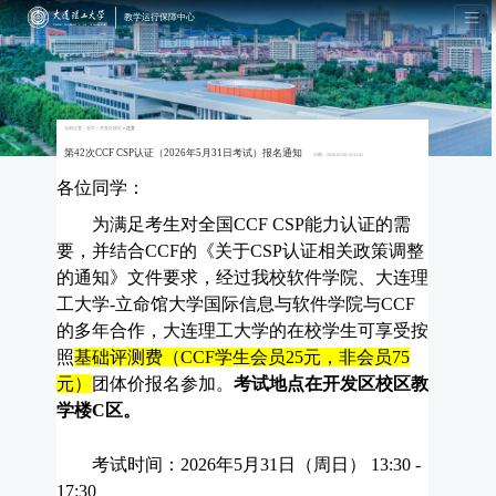
教学运行保障中心
当前位置：
首页
＞
开发区校区
＞正文
第42次CCF CSP认证（2026年5月31日考试）报名通知
日期：2026-05-08 14:32:45
各位同学：
为满足考生对全国
CCF CSP
能力认证的需
要，并结合
CCF
的《关于
CSP
认证相关政策调整
的通知》文件要求，经过我校软件学院、大连理
工大学
-
立命馆大学国际信息与软件学院与
CCF
的多年合作，大连理工大学的在校学生可享受按
照
基础评测费（
CCF
学生会员
25
元，非会员
75
元）
团体价报名参加。
考试地点在开发区校区教
学楼
C
区。
考试时间：
2026
年
5
月
31
日（周日）
13:30 -
17:30