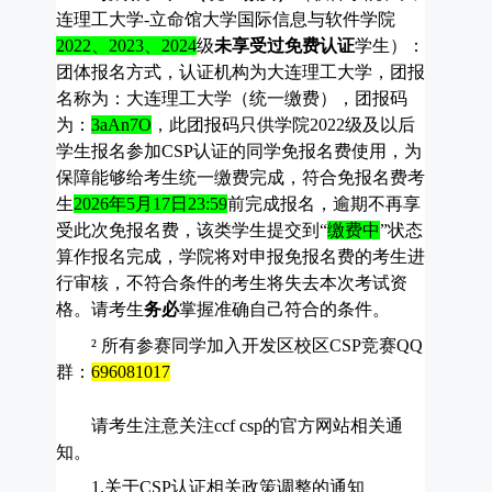
连理工大学
-
立命馆大学国际信息与软件学院
2022
、
2023
、
2024
级
未享受过免费认证
学生）：
团体报名方式，认证机构为大连理工大学，团报
名称为：大连理工大学（统一缴费），团报码
为：
3aAn7O
，此团报码只供学院
2022
级及以后
学生报名参加
CSP
认证的同学免报名费使用，为
保障能够给考生统一缴费完成，符合免报名费考
生
2026
年
5
月
17
日
23:59
前完成报名，逾期不再享
受此次免报名费，该类学生提交到“
缴费中
”状态
算作报名完成，学院将对申报免报名费的考生进
行审核，不符合条件的考生将失去本次考试资
格。请考生
务必
掌握准确自己符合的条件。
²
所有参赛同学加入开发区校区
CSP
竞赛
QQ
群：
696081017
请考生注意关注
ccf csp
的官方网站相关通
知。
1.
关于
CSP
认证相关政策调整的通知